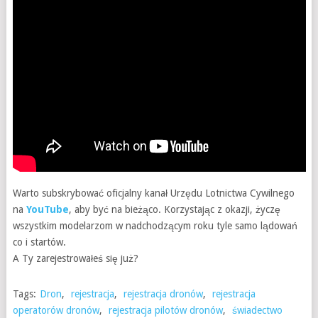
Warto subskrybować oficjalny kanał Urzędu Lotnictwa Cywilnego
na
YouTube
, aby być na bieżąco. Korzystając z okazji, życzę
wszystkim modelarzom w nadchodzącym roku tyle samo lądowań
co i startów.
A Ty zarejestrowałeś się już?
Tags:
Dron
,
rejestracja
,
rejestracja dronów
,
rejestracja
operatorów dronów
,
rejestracja pilotów dronów
,
świadectwo