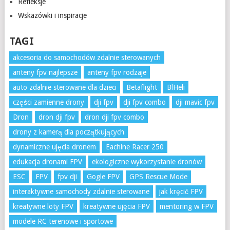
Refleksje
Wskazówki i inspiracje
TAGI
akcesoria do samochodów zdalnie sterowanych
anteny fpv najlepsze
anteny fpv rodzaje
auto zdalnie sterowane dla dzieci
Betaflight
BlHeli
części zamienne drony
dji fpv
dji fpv combo
dji mavic fpv
Dron
dron dji fpv
dron dji fpv combo
drony z kamerą dla początkujących
dynamiczne ujęcia dronem
Eachine Racer 250
edukacja dronami FPV
ekologiczne wykorzystanie dronów
ESC
FPV
fpv dji
Gogle FPV
GPS Rescue Mode
interaktywne samochody zdalnie sterowane
jak kręcić FPV
kreatywne loty FPV
kreatywne ujęcia FPV
mentoring w FPV
modele RC terenowe i sportowe