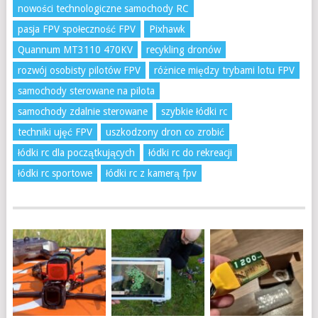
nowości technologiczne samochody RC
pasja FPV społeczność FPV
Pixhawk
Quannum MT3110 470KV
recykling dronów
rozwój osobisty pilotów FPV
różnice między trybami lotu FPV
samochody sterowane na pilota
samochody zdalnie sterowane
szybkie łódki rc
techniki ujęć FPV
uszkodzony dron co zrobić
łódki rc dla początkujących
łódki rc do rekreacji
łódki rc sportowe
łódki rc z kamerą fpv