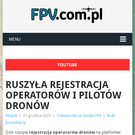
MENU
YOUTUBE
RUSZYŁA REJESTRACJA
OPERATORÓW I PILOTÓW
DRONÓW
Wojtek
|
31 grudnia 2020
|
Ciekawostki ze świata FPV
|
Brak
komentarzy
Dziś ruszyła
rejestracja operatorów dronów
na platformie