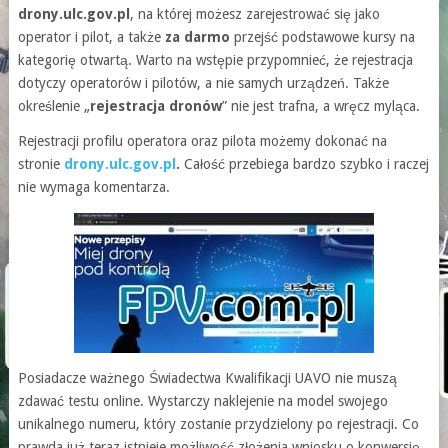
drony.ulc.gov.pl
, na której możesz zarejestrować się jako
operator i pilot, a także
za darmo
przejść podstawowe kursy na
kategorię otwartą. Warto na wstępie przypomnieć, że rejestracja
dotyczy operatorów i pilotów, a nie samych urządzeń. Także
określenie „
rejestracja dronów
” nie jest trafna, a wręcz myląca.
Rejestracji profilu operatora oraz pilota możemy dokonać na
stronie
drony.ulc.gov.pl
.
Całość przebiega bardzo szybko i raczej
nie wymaga komentarza.
Posiadacze ważnego Świadectwa Kwalifikacji UAVO nie muszą
zdawać testu online. Wystarczy naklejenie na model swojego
unikalnego numeru, który zostanie przydzielony po rejestracji. Co
prawda już teraz istnieje możliwość złożenia wniosku o konwersję