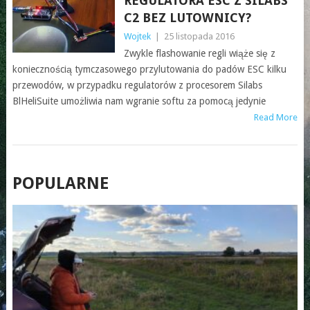
REGULATORA ESC Z SILABS
C2 BEZ LUTOWNICY?
Wojtek
|
25 listopada 2016
Zwykle flashowanie regli wiąże się z
koniecznością tymczasowego przylutowania do padów ESC kilku
przewodów, w przypadku regulatorów z procesorem Silabs
BlHeliSuite umożliwia nam wgranie softu za pomocą jedynie
Read More
POSTS
POPULARNE
NAVIGATION