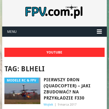
MENU
YOUTUBE
TAG:
BLHELI
PIERWSZY DRON
MODELE RC & FPV
(QUADCOPTER) – JAKI
ZBUDOWAĆ? NA
PRZYKŁADZIE F330
Wojtek
|
9 marca 2017