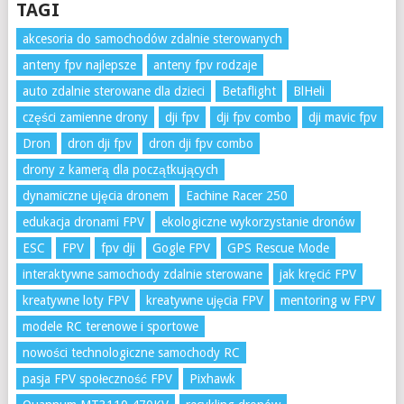
TAGI
akcesoria do samochodów zdalnie sterowanych
anteny fpv najlepsze
anteny fpv rodzaje
auto zdalnie sterowane dla dzieci
Betaflight
BlHeli
części zamienne drony
dji fpv
dji fpv combo
dji mavic fpv
Dron
dron dji fpv
dron dji fpv combo
drony z kamerą dla początkujących
dynamiczne ujęcia dronem
Eachine Racer 250
edukacja dronami FPV
ekologiczne wykorzystanie dronów
ESC
FPV
fpv dji
Gogle FPV
GPS Rescue Mode
interaktywne samochody zdalnie sterowane
jak kręcić FPV
kreatywne loty FPV
kreatywne ujęcia FPV
mentoring w FPV
modele RC terenowe i sportowe
nowości technologiczne samochody RC
pasja FPV społeczność FPV
Pixhawk