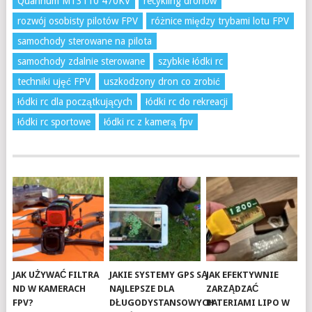
Quannum MT3110 470KV
recykling dronów
rozwój osobisty pilotów FPV
różnice między trybami lotu FPV
samochody sterowane na pilota
samochody zdalnie sterowane
szybkie łódki rc
techniki ujęć FPV
uszkodzony dron co zrobić
łódki rc dla początkujących
łódki rc do rekreacji
łódki rc sportowe
łódki rc z kamerą fpv
JAK UŻYWAĆ FILTRA
JAKIE SYSTEMY GPS SĄ
JAK EFEKTYWNIE
ND W KAMERACH
NAJLEPSZE DLA
ZARZĄDZAĆ
FPV?
DŁUGODYSTANSOWYCH
BATERIAMI LIPO W