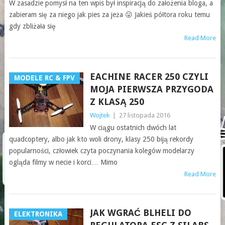
W zasadzie pomysł na ten wpis był inspiracją do założenia bloga, a
zabieram się za niego jak pies za jeża 😛 Jakieś półtora roku temu
gdy zbliżała się
Read More
EACHINE RACER 250 CZYLI
MODELE RC & FPV
MOJA PIERWSZA PRZYGODA
Z KLASĄ 250
Wojtek
|
27 listopada 2016
W ciągu ostatnich dwóch lat
quadcoptery, albo jak kto woli drony, klasy 250 biją rekordy
popularności, człowiek czyta poczynania kolegów modelarzy
ogląda filmy w necie i korci… Mimo
Read More
JAK WGRAĆ BLHELI DO
ELEKTRONIKA