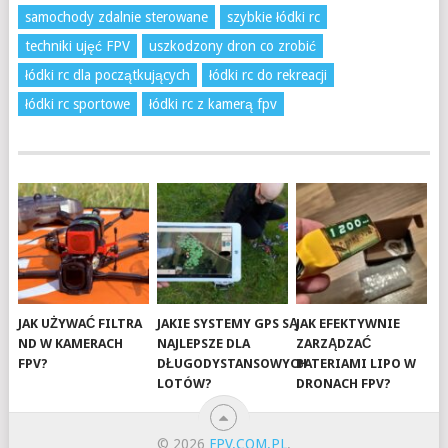
samochody zdalnie sterowane
szybkie łódki rc
techniki ujęć FPV
uszkodzony dron co zrobić
łódki rc dla początkujących
łódki rc do rekreacji
łódki rc sportowe
łódki rc z kamerą fpv
JAK UŻYWAĆ FILTRA
JAKIE SYSTEMY GPS SĄ
JAK EFEKTYWNIE
ND W KAMERACH
NAJLEPSZE DLA
ZARZĄDZAĆ
FPV?
DŁUGODYSTANSOWYCH
BATERIAMI LIPO W
LOTÓW?
DRONACH FPV?
© 2026
FPV.COM.PL
.