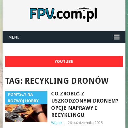
MENU
YOUTUBE
TAG:
RECYKLING DRONÓW
CO ZROBIĆ Z
POMYSŁY NA
USZKODZONYM DRONEM?
ROZWÓJ HOBBY
OPCJE NAPRAWY I
RECYKLINGU
Wojtek
|
26 października 2025