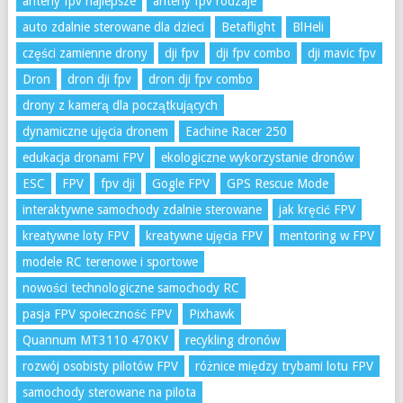
anteny fpv najlepsze
anteny fpv rodzaje
auto zdalnie sterowane dla dzieci
Betaflight
BlHeli
części zamienne drony
dji fpv
dji fpv combo
dji mavic fpv
Dron
dron dji fpv
dron dji fpv combo
drony z kamerą dla początkujących
dynamiczne ujęcia dronem
Eachine Racer 250
edukacja dronami FPV
ekologiczne wykorzystanie dronów
ESC
FPV
fpv dji
Gogle FPV
GPS Rescue Mode
interaktywne samochody zdalnie sterowane
jak kręcić FPV
kreatywne loty FPV
kreatywne ujęcia FPV
mentoring w FPV
modele RC terenowe i sportowe
nowości technologiczne samochody RC
pasja FPV społeczność FPV
Pixhawk
Quannum MT3110 470KV
recykling dronów
rozwój osobisty pilotów FPV
różnice między trybami lotu FPV
samochody sterowane na pilota