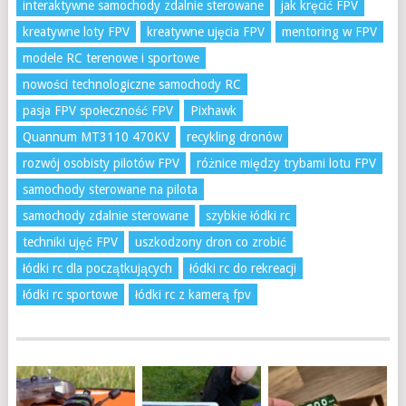
interaktywne samochody zdalnie sterowane
jak kręcić FPV
kreatywne loty FPV
kreatywne ujęcia FPV
mentoring w FPV
modele RC terenowe i sportowe
nowości technologiczne samochody RC
pasja FPV społeczność FPV
Pixhawk
Quannum MT3110 470KV
recykling dronów
rozwój osobisty pilotów FPV
różnice między trybami lotu FPV
samochody sterowane na pilota
samochody zdalnie sterowane
szybkie łódki rc
techniki ujęć FPV
uszkodzony dron co zrobić
łódki rc dla początkujących
łódki rc do rekreacji
łódki rc sportowe
łódki rc z kamerą fpv