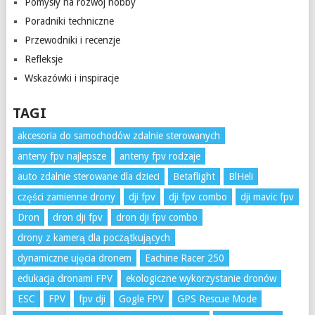
Pomysły na rozwój hobby
Poradniki techniczne
Przewodniki i recenzje
Refleksje
Wskazówki i inspiracje
TAGI
akcesoria do samochodów zdalnie sterowanych
anteny fpv najlepsze
anteny fpv rodzaje
auto zdalnie sterowane dla dzieci
Betaflight
BlHeli
części zamienne drony
dji fpv
dji fpv combo
dji mavic fpv
Dron
dron dji fpv
dron dji fpv combo
drony z kamerą dla początkujących
dynamiczne ujęcia dronem
Eachine Racer 250
edukacja dronami FPV
ekologiczne wykorzystanie dronów
ESC
FPV
fpv dji
Gogle FPV
GPS Rescue Mode