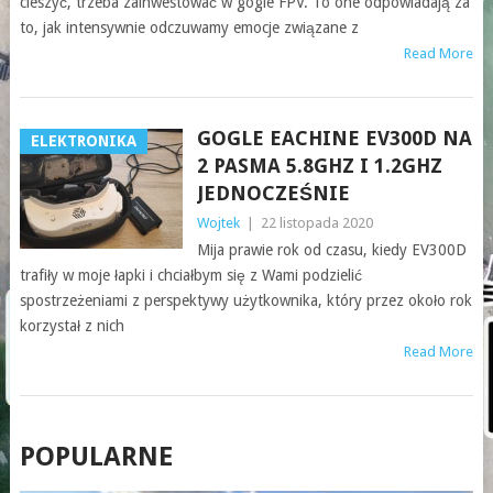
cieszyć, trzeba zainwestować w gogle FPV. To one odpowiadają za
to, jak intensywnie odczuwamy emocje związane z
Read More
GOGLE EACHINE EV300D NA
ELEKTRONIKA
2 PASMA 5.8GHZ I 1.2GHZ
JEDNOCZEŚNIE
Wojtek
|
22 listopada 2020
Mija prawie rok od czasu, kiedy EV300D
trafiły w moje łapki i chciałbym się z Wami podzielić
spostrzeżeniami z perspektywy użytkownika, który przez około rok
korzystał z nich
Read More
POSTS
POPULARNE
NAVIGATION