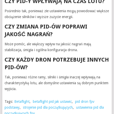
CZY PID-Y WPŁYWAJĄ NA CZAS LOTU?
Pośrednio tak, ponieważ złe ustawienia mogą powodować większe
obciążenie silników i wyższe zużycie energii.
CZY ZMIANA PID-ÓW POPRAWI
JAKOŚĆ NAGRAŃ?
Może pomóc, ale większy wpływ na jakość nagrań mają
stabilizacja, śmigła i ogólna konfiguracja drona.
CZY KAŻDY DRON POTRZEBUJE INNYCH
PID-ÓW?
Tak, ponieważ różne ramy, silniki i śmigła inaczej wpływają na
charakterystykę lotu, ale domyślne ustawienia są dobrym punktem
wyjścia.
Tags:
Betaflight
,
betaflight pid jak ustawić
,
pid dron fpv
podstawy
,
strojenie pid dla początkujących
,
ustawienia pid dla
początkujących fpv