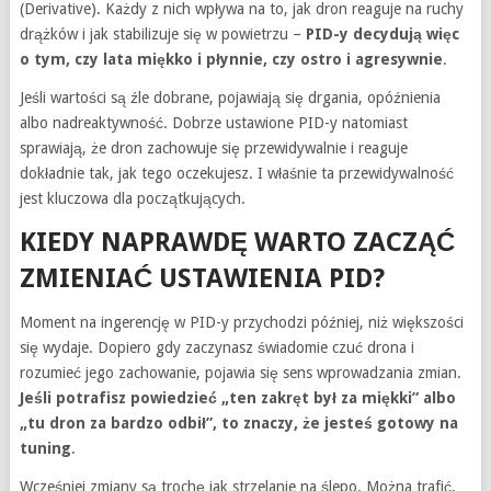
(Derivative). Każdy z nich wpływa na to, jak dron reaguje na ruchy
drążków i jak stabilizuje się w powietrzu –
PID-y decydują więc
o tym, czy lata miękko i płynnie, czy ostro i agresywnie
.
Jeśli wartości są źle dobrane, pojawiają się drgania, opóźnienia
albo nadreaktywność. Dobrze ustawione PID-y natomiast
sprawiają, że dron zachowuje się przewidywalnie i reaguje
dokładnie tak, jak tego oczekujesz. I właśnie ta przewidywalność
jest kluczowa dla początkujących.
KIEDY NAPRAWDĘ WARTO ZACZĄĆ
ZMIENIAĆ USTAWIENIA PID?
Moment na ingerencję w PID-y przychodzi później, niż większości
się wydaje. Dopiero gdy zaczynasz świadomie czuć drona i
rozumieć jego zachowanie, pojawia się sens wprowadzania zmian.
Jeśli potrafisz powiedzieć „ten zakręt był za miękki” albo
„tu dron za bardzo odbił”, to znaczy, że jesteś gotowy na
tuning
.
Wcześniej zmiany są trochę jak strzelanie na ślepo. Można trafić,