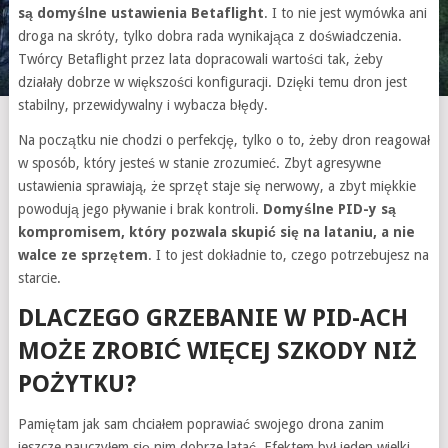
są domyślne ustawienia Betaflight
. I to nie jest wymówka ani
droga na skróty, tylko dobra rada wynikająca z doświadczenia.
Twórcy Betaflight przez lata dopracowali wartości tak, żeby
działały dobrze w większości konfiguracji. Dzięki temu dron jest
stabilny, przewidywalny i wybacza błędy.
Na początku nie chodzi o perfekcję, tylko o to, żeby dron reagował
w sposób, który jesteś w stanie zrozumieć. Zbyt agresywne
ustawienia sprawiają, że sprzęt staje się nerwowy, a zbyt miękkie
powodują jego pływanie i brak kontroli.
Domyślne PID-y są
kompromisem, który pozwala skupić się na lataniu, a nie
walce ze sprzętem
. I to jest dokładnie to, czego potrzebujesz na
starcie.
DLACZEGO GRZEBANIE W PID-ACH
MOŻE ZROBIĆ WIĘCEJ SZKODY NIŻ
POŻYTKU?
Pamiętam jak sam chciałem poprawiać swojego drona zanim
jeszcze nauczyłem się nim dobrze latać. Efektem był jeden wielki