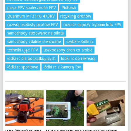
pasja FPV społeczność FPV
Pixhawk
Quannum MT3110 470KV
recykling dronów
rozwój osobisty pilotów FPV
różnice między trybami lotu FPV
samochody sterowane na pilota
samochody zdalnie sterowane
szybkie łódki rc
techniki ujęć FPV
uszkodzony dron co zrobić
łódki rc dla początkujących
łódki rc do rekreacji
łódki rc sportowe
łódki rc z kamerą fpv