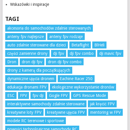
Wskazówki i inspiracje
TAGI
akcesoria do samochodów zdalnie sterowanych
anteny fpv najlepsze
anteny fpv rodzaje
auto zdalnie sterowane dla dzieci
Betaflight
BlHeli
części zamienne drony
dji fpv
dji fpv combo
dji mavic fpv
Dron
dron dji fpv
dron dji fpv combo
drony z kamerą dla początkujących
dynamiczne ujęcia dronem
Eachine Racer 250
edukacja dronami FPV
ekologiczne wykorzystanie dronów
ESC
FPV
fpv dji
Gogle FPV
GPS Rescue Mode
interaktywne samochody zdalnie sterowane
jak kręcić FPV
kreatywne loty FPV
kreatywne ujęcia FPV
mentoring w FPV
modele RC terenowe i sportowe
nowości technologiczne samochody RC