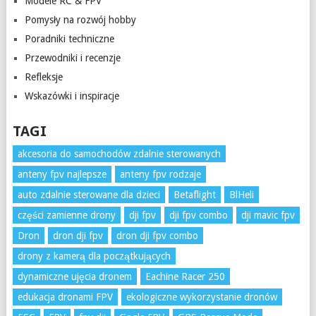
Modele RC & FPV
Pomysły na rozwój hobby
Poradniki techniczne
Przewodniki i recenzje
Refleksje
Wskazówki i inspiracje
TAGI
akcesoria do samochodów zdalnie sterowanych
anteny fpv najlepsze
anteny fpv rodzaje
auto zdalnie sterowane dla dzieci
Betaflight
BlHeli
części zamienne drony
dji fpv
dji fpv combo
dji mavic fpv
Dron
dron dji fpv
dron dji fpv combo
drony z kamerą dla początkujących
dynamiczne ujęcia dronem
Eachine Racer 250
edukacja dronami FPV
ekologiczne wykorzystanie dronów