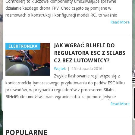
Controller) to kluczowe komponenty umożliwiające sprawne
działanie każdego drona FPV. Choć często są pomijane w
rozmowach o konstrukcji i konfiguracji modeli RC, to właśnie
Read More
JAK WGRAĆ BLHELI DO
ELEKTRONIKA
REGULATORA ESC Z SILABS
C2 BEZ LUTOWNICY?
Wojtek
|
25 listopada 2016
Zwykle flashowanie regli wiąże się z
koniecznością tymczasowego przylutowania do padów ESC kilku
przewodów, w przypadku regulatorów z procesorem Silabs
BlHeliSuite umożliwia nam wgranie softu za pomocą jedynie
Read More
POSTS
POPULARNE