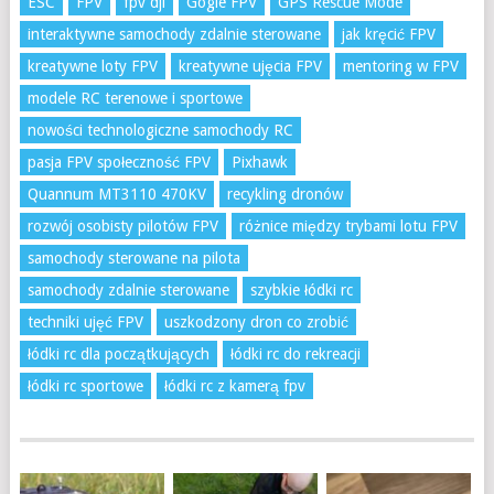
ESC
FPV
fpv dji
Gogle FPV
GPS Rescue Mode
interaktywne samochody zdalnie sterowane
jak kręcić FPV
kreatywne loty FPV
kreatywne ujęcia FPV
mentoring w FPV
modele RC terenowe i sportowe
nowości technologiczne samochody RC
pasja FPV społeczność FPV
Pixhawk
Quannum MT3110 470KV
recykling dronów
rozwój osobisty pilotów FPV
różnice między trybami lotu FPV
samochody sterowane na pilota
samochody zdalnie sterowane
szybkie łódki rc
techniki ujęć FPV
uszkodzony dron co zrobić
łódki rc dla początkujących
łódki rc do rekreacji
łódki rc sportowe
łódki rc z kamerą fpv