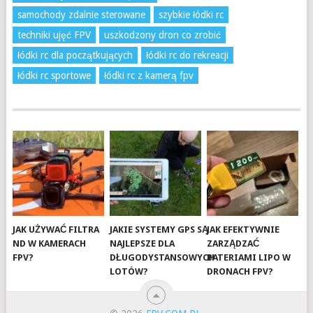
samochody zdalnie sterowane
szybkie łódki rc
techniki ujęć FPV
uszkodzony dron co zrobić
łódki rc dla początkujących
łódki rc do rekreacji
łódki rc sportowe
łódki rc z kamerą fpv
JAK UŻYWAĆ FILTRA
JAKIE SYSTEMY GPS SĄ
JAK EFEKTYWNIE
ND W KAMERACH
NAJLEPSZE DLA
ZARZĄDZAĆ
FPV?
DŁUGODYSTANSOWYCH
BATERIAMI LIPO W
LOTÓW?
DRONACH FPV?