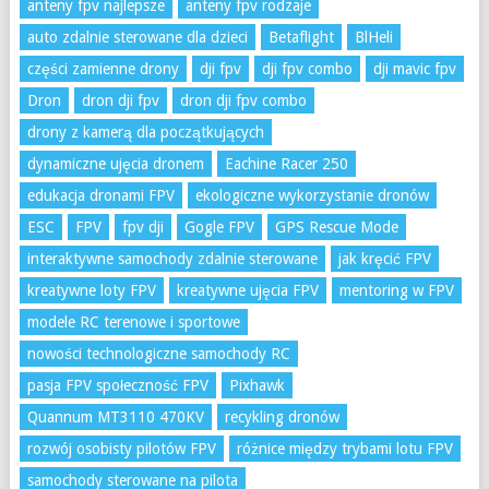
anteny fpv najlepsze
anteny fpv rodzaje
auto zdalnie sterowane dla dzieci
Betaflight
BlHeli
części zamienne drony
dji fpv
dji fpv combo
dji mavic fpv
Dron
dron dji fpv
dron dji fpv combo
drony z kamerą dla początkujących
dynamiczne ujęcia dronem
Eachine Racer 250
edukacja dronami FPV
ekologiczne wykorzystanie dronów
ESC
FPV
fpv dji
Gogle FPV
GPS Rescue Mode
interaktywne samochody zdalnie sterowane
jak kręcić FPV
kreatywne loty FPV
kreatywne ujęcia FPV
mentoring w FPV
modele RC terenowe i sportowe
nowości technologiczne samochody RC
pasja FPV społeczność FPV
Pixhawk
Quannum MT3110 470KV
recykling dronów
rozwój osobisty pilotów FPV
różnice między trybami lotu FPV
samochody sterowane na pilota