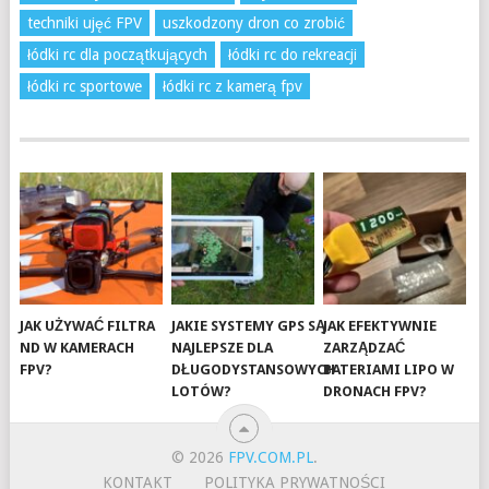
techniki ujęć FPV
uszkodzony dron co zrobić
łódki rc dla początkujących
łódki rc do rekreacji
łódki rc sportowe
łódki rc z kamerą fpv
JAK UŻYWAĆ FILTRA
JAKIE SYSTEMY GPS SĄ
JAK EFEKTYWNIE
ND W KAMERACH
NAJLEPSZE DLA
ZARZĄDZAĆ
FPV?
DŁUGODYSTANSOWYCH
BATERIAMI LIPO W
LOTÓW?
DRONACH FPV?
© 2026
FPV.COM.PL
.
KONTAKT
POLITYKA PRYWATNOŚCI