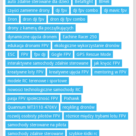
auto zdalnie sterowane dla dzieci
Betaflight
BlHeli
części zamienne drony
dji fpv
dji fpv combo
dji mavic fpv
Dron
dron dji fpv
dron dji fpv combo
drony z kamerą dla początkujących
dynamiczne ujęcia dronem
Eachine Racer 250
edukacja dronami FPV
ekologiczne wykorzystanie dronów
ESC
FPV
fpv dji
Gogle FPV
GPS Rescue Mode
interaktywne samochody zdalnie sterowane
jak kręcić FPV
kreatywne loty FPV
kreatywne ujęcia FPV
mentoring w FPV
modele RC terenowe i sportowe
nowości technologiczne samochody RC
pasja FPV społeczność FPV
Pixhawk
Quannum MT3110 470KV
recykling dronów
rozwój osobisty pilotów FPV
różnice między trybami lotu FPV
samochody sterowane na pilota
samochody zdalnie sterowane
szybkie łódki rc