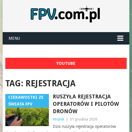
MENU
YOUTUBE
TAG:
REJESTRACJA
RUSZYŁA REJESTRACJA
CIEKAWOSTKI ZE
OPERATORÓW I PILOTÓW
ŚWIATA FPV
DRONÓW
Wojtek
|
31 grudnia 2020
Dziś ruszyła rejestracja operatorów