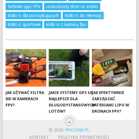
techniki ujęć FPV
uszkodzony dron co zrobić
łódki rc dla początkujących
łódki rc do rekreacji
łódki rc sportowe
łódki rc z kamerą fpv
JAK UŻYWAĆ FILTRA
JAKIE SYSTEMY GPS SĄ
JAK EFEKTYWNIE
ND W KAMERACH
NAJLEPSZE DLA
ZARZĄDZAĆ
FPV?
DŁUGODYSTANSOWYCH
BATERIAMI LIPO W
LOTÓW?
DRONACH FPV?
© 2026
FPV.COM.PL
.
KONTAKT
POLITYKA PRYWATNOŚCI