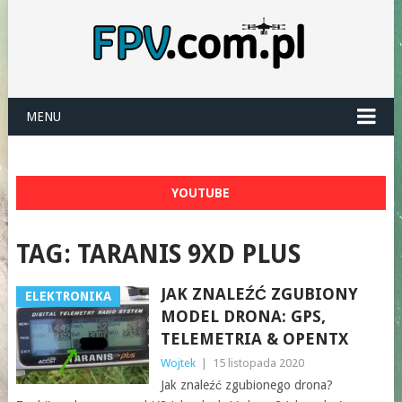
MENU
YOUTUBE
TAG:
TARANIS 9XD PLUS
JAK ZNALEŹĆ ZGUBIONY
ELEKTRONIKA
MODEL DRONA: GPS,
TELEMETRIA & OPENTX
Wojtek
|
15 listopada 2020
Jak znaleźć zgubionego drona?