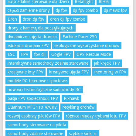
auto zdalnie sterowane dla dzieci
Betaflight
BlHeli
części zamienne drony
dji fpv
dji fpv combo
dji mavic fpv
Dron
dron dji fpv
dron dji fpv combo
drony z kamerą dla początkujących
dynamiczne ujęcia dronem
Eachine Racer 250
edukacja dronami FPV
ekologiczne wykorzystanie dronów
ESC
FPV
fpv dji
Gogle FPV
GPS Rescue Mode
interaktywne samochody zdalnie sterowane
jak kręcić FPV
kreatywne loty FPV
kreatywne ujęcia FPV
mentoring w FPV
modele RC terenowe i sportowe
nowości technologiczne samochody RC
pasja FPV społeczność FPV
Pixhawk
Quannum MT3110 470KV
recykling dronów
rozwój osobisty pilotów FPV
różnice między trybami lotu FPV
samochody sterowane na pilota
samochody zdalnie sterowane
szybkie łódki rc