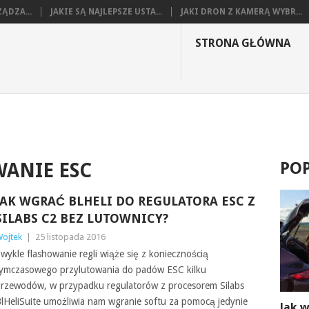
ĄDZA...
JAKIE SĄ NAJLEPSZE USTA...
JAKI DRON Z KAMERĄ WYBR...
STRONA GŁÓWNA
PO
ANIE ESC
JAK WGRAĆ BLHELI DO REGULATORA ESC Z
SILABS C2 BEZ LUTOWNICY?
ojtek
|
25 listopada 2016
wykle flashowanie regli wiąże się z koniecznością
ymczasowego przylutowania do padów ESC kilku
rzewodów, w przypadku regulatorów z procesorem Silabs
lHeliSuite umożliwia nam wgranie softu za pomocą jedynie