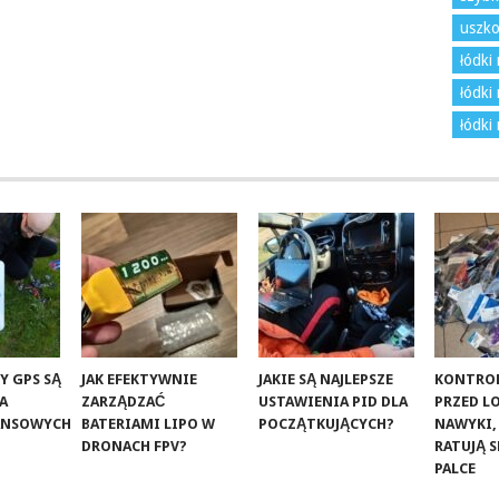
uszko
łódki
łódki 
łódki
Y GPS SĄ
JAK EFEKTYWNIE
JAKIE SĄ NAJLEPSZE
KONTROL
LA
ZARZĄDZAĆ
USTAWIENIA PID DLA
PRZED L
ANSOWYCH
BATERIAMI LIPO W
POCZĄTKUJĄCYCH?
NAWYKI,
DRONACH FPV?
RATUJĄ S
PALCE