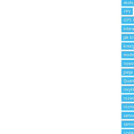
ekolo
FPV
GPS 
inter
jak k
kreat
model
nowoś
pasja
Quan
recyk
rozwó
różni
samoc
samoc
szybk