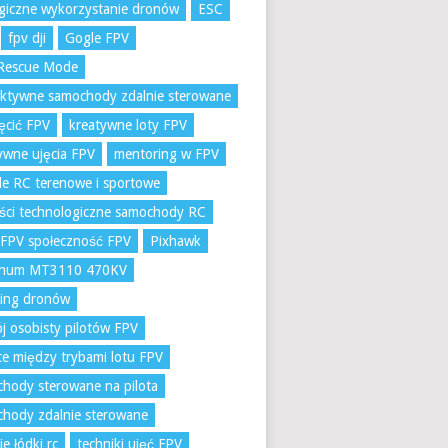
giczne wykorzystanie dronów
ESC
fpv dji
Gogle FPV
Rescue Mode
aktywne samochody zdalnie sterowane
ręcić FPV
kreatywne loty FPV
ywne ujęcia FPV
mentoring w FPV
e RC terenowe i sportowe
ci technologiczne samochody RC
 FPV społeczność FPV
Pixhawk
num MT3110 470KV
ling dronów
j osobisty pilotów FPV
ce między trybami lotu FPV
hody sterowane na pilota
hody zdalnie sterowane
ie łódki rc
techniki ujęć FPV