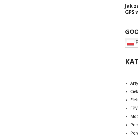
GOO
P
KA
Art
Cie
Elek
FPV
Mod
Pom
Por