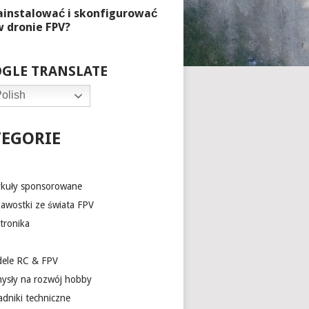
GLE TRANSLATE
olish
TEGORIE
ykuły sponsorowane
kawostki ze świata FPV
tronika
ele RC & FPV
ysły na rozwój hobby
adniki techniczne