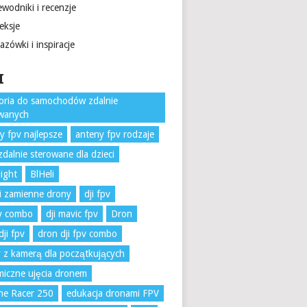
wodniki i recenzje
eksje
zówki i inspiracje
I
oria do samochodów zdalnie
owanych
y fpv najlepsze
anteny fpv rodzaje
zdalnie sterowane dla dzieci
light
BlHeli
i zamienne drony
dji fpv
pv combo
dji mavic fpv
Dron
dji fpv
dron dji fpv combo
 z kamerą dla początkujących
iczne ujęcia dronem
ne Racer 250
edukacja dronami FPV