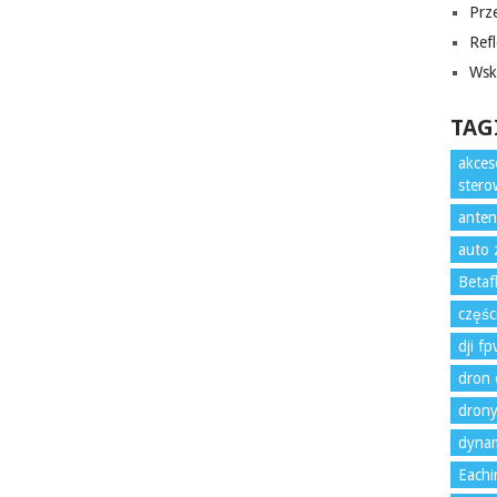
Prze
Refl
Wska
TAG
akces
ster
anten
auto 
Betaf
częśc
dji f
dron 
drony
dynam
Eachi