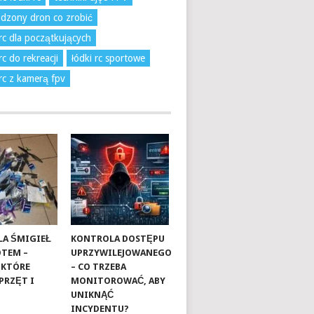
dzony dron co zrobić
 rc dla początkujących
rc do rekreacji
łódki rc sportowe
 rc z kamerą fpv
A ŚMIGIEŁ
KONTROLA DOSTĘPU
OTEM –
UPRZYWILEJOWANEGO
 KTÓRE
– CO TRZEBA
PRZĘT I
MONITOROWAĆ, ABY
UNIKNĄĆ
INCYDENTU?