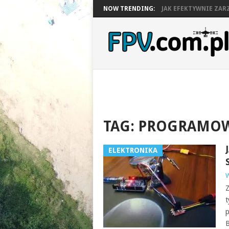
NOW TRENDING:
JAK EFEKTYWNIE ZARZ
TAG:
PROGRAMOW
ELEKTRONIKA
W
Z
t
p
B