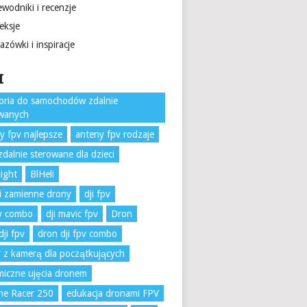
wodniki i recenzje
eksje
zówki i inspiracje
I
oria do samochodów zdalnie
owanych
y fpv najlepsze
anteny fpv rodzaje
zdalnie sterowane dla dzieci
light
BlHeli
i zamienne drony
dji fpv
pv combo
dji mavic fpv
Dron
dji fpv
dron dji fpv combo
 z kamerą dla początkujących
iczne ujęcia dronem
ne Racer 250
edukacja dronami FPV