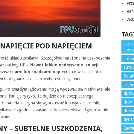
Prze
Refl
Wska
TAG
akces
 NAPIĘCIE POD NAPIĘCIEM
ster
ość układu zasilania. Szczególnie narażone na uszkodzenia
anten
raz pakiety LiPo.
Nawet lekkie naderwanie izolacji
auto 
ozwarciami lub spadkami napięcia
, co w czasie lotu
Betaf
nych przypadkach – całkowity restart systemu.
częśc
gi. Po twardym lądowaniu mogą wydawać się nietknięte, ale
dji f
zona, istnieje ryzyko, że dojdzie do niebezpiecznego
dron 
śli bateria zaczyna się wybrzuszać lub wydziela ciepło,
tylizować zgodnie z zasadami bezpieczeństwa. Ignorowanie
drony
ownie.
dynam
NY – SUBTELNE USZKODZENIA,
Eachi