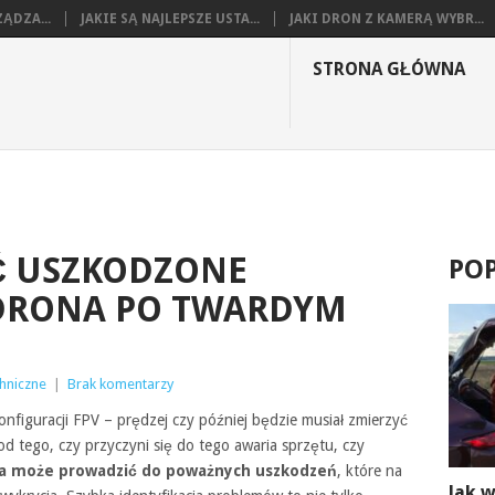
ĄDZA...
JAKIE SĄ NAJLEPSZE USTA...
JAKI DRON Z KAMERĄ WYBR...
STRONA GŁÓWNA
Ć USZKODZONE
PO
DRONA PO TWARDYM
chniczne
|
Brak komentarzy
nfiguracji FPV – prędzej czy później będzie musiał zmierzyć
d tego, czy przyczyni się do tego awaria sprzętu, czy
a może prowadzić do poważnych uszkodzeń
, które na