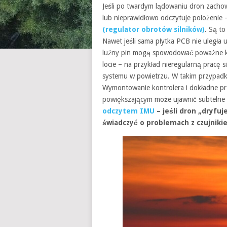
Jeśli po twardym lądowaniu dron zachow
lub nieprawidłowo odczytuje położenie 
(regulator obrotów silników)
. Są to
Nawet jeśli sama płytka PCB nie uległa 
luźny pin mogą spowodować poważne ko
locie – na przykład nieregularną pracę s
systemu w powietrzu. W takim przypadk
Wymontowanie kontrolera i dokładne pr
powiększającym może ujawnić subtelne
odczytem IMU
– jeśli dron „dryfu
świadczyć o problemach z czujniki