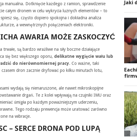
cja manualna. Dotknięcie każdego z ramion, sprawdzenie
ęcie całym dronem w celu wykrycia luźnych elementów – to
spiesz się, często dopiero spokojna i dokładna analiza
rukturze, a wewnętrznych połączeniach elektroniki.
 CICHA AWARIA MOŻE ZASKOCZYĆ
 trwałe, są bardzo wrażliwe na siły boczne działające
aca się bez większego oporu,
delikatne wygięcie wału lub
wadzić do nierównomiernej pracy
. Co ważne, taki
– czasem dron zacznie dryfować po kilku minutach lotu,
asami wydają się nienaruszone, ale nawet mikroskopijne
owstawanie drgań. Te z kolei wpływają na czujniki IMU oraz
ymieniać śmigła po każdym poważniejszym uderzeniu,
 sprawne. Tego rodzaju prewencja może uratować zarówno
żone na wibracje.
SC – SERCE DRONA POD LUPĄ