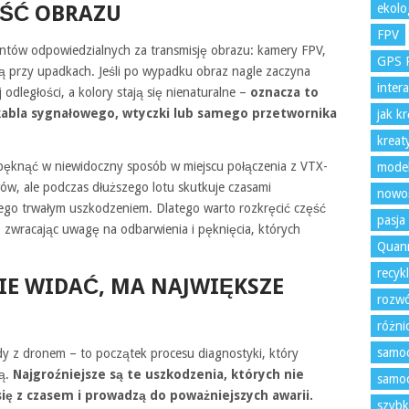
OŚĆ OBRAZU
ekolo
FPV
tów odpowiedzialnych za transmisję obrazu: kamery FPV,
GPS 
ią przy upadkach. Jeśli po wypadku obraz nagle zaczyna
inter
 odległości, a kolory stają się nienaturalne –
oznacza to
abla sygnałowego, wtyczki lub samego przetwornika
jak k
kreat
 pęknąć w niewidoczny sposób w miejscu połączenia z VTX-
model
wów, ale podczas dłuższego lotu skutkuje czasami
nowoś
jego trwałym uszkodzeniem. Dlatego warto rozkręcić część
pasja
, zwracając uwagę na odbarwienia i pęknięcia, których
Quan
recyk
IE WIDAĆ, MA NAJWIĘKSZE
rozwó
różni
samoc
y z dronem – to początek procesu diagnostyki, który
ną.
Najgroźniejsze są te uszkodzenia, których nie
samoc
się z czasem i prowadzą do poważniejszych awarii.
szybk