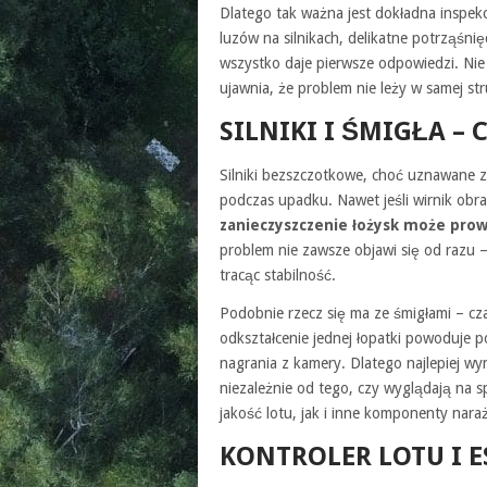
Dlatego tak ważna jest dokładna inspek
luzów na silnikach, delikatne potrząśni
wszystko daje pierwsze odpowiedzi. Nie 
ujawnia, że problem nie leży w samej st
SILNIKI I ŚMIGŁA –
Silniki bezszczotkowe, choć uznawane za
podczas upadku. Nawet jeśli wirnik obr
zanieczyszczenie łożysk może pro
problem nie zawsze objawi się od razu 
tracąc stabilność.
Podobnie rzecz się ma ze śmigłami – cz
odkształcenie jednej łopatki powoduje p
nagrania z kamery. Dlatego najlepiej w
niezależnie od tego, czy wyglądają na
jakość lotu, jak i inne komponenty nara
KONTROLER LOTU I E