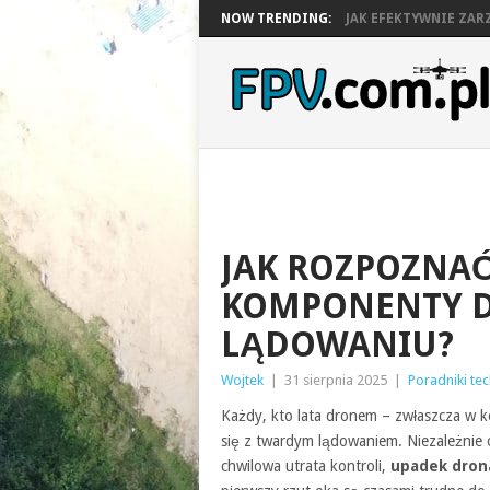
NOW TRENDING:
JAK EFEKTYWNIE ZARZ
JAK ROZPOZNA
KOMPONENTY 
LĄDOWANIU?
Wojtek
|
31 sierpnia 2025
|
Poradniki te
Każdy, kto lata dronem – zwłaszcza w ko
się z twardym lądowaniem. Niezależnie o
chwilowa utrata kontroli,
upadek dron