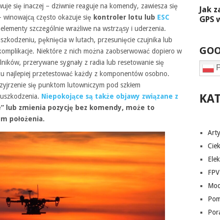
uje się inaczej – dziwnie reaguje na komendy, zawiesza się
– winowajcą często okazuje się
kontroler lotu lub
ESC
 elementy szczególnie wrażliwe na wstrząsy i uderzenia.
uszkodzeniu, pęknięcia w lutach, przesunięcie czujnika lub
GOO
mplikacje. Niektóre z nich można zaobserwować dopiero w
ilników, przerywane sygnały z radia lub resetowanie się
P
u najlepiej przetestować każdy z komponentów osobno.
zyjrzenie się punktom lutowniczym pod szkłem
KA
 uszkodzenia.
Niepokojące są także objawy związane z
je” lub zmienia pozycję bez komendy, może to
em położenia.
Art
Cie
Elek
FPV
Mod
Pom
Por