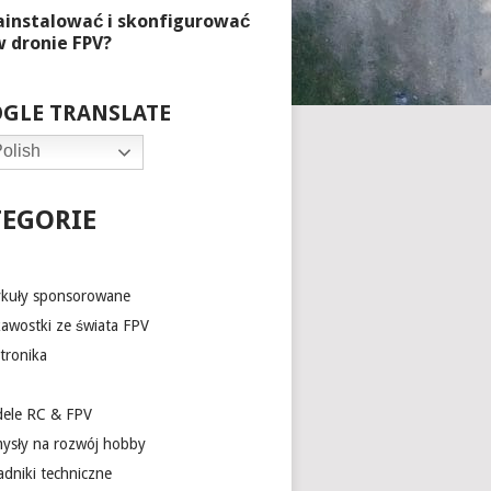
GLE TRANSLATE
olish
TEGORIE
ykuły sponsorowane
kawostki ze świata FPV
tronika
ele RC & FPV
ysły na rozwój hobby
adniki techniczne