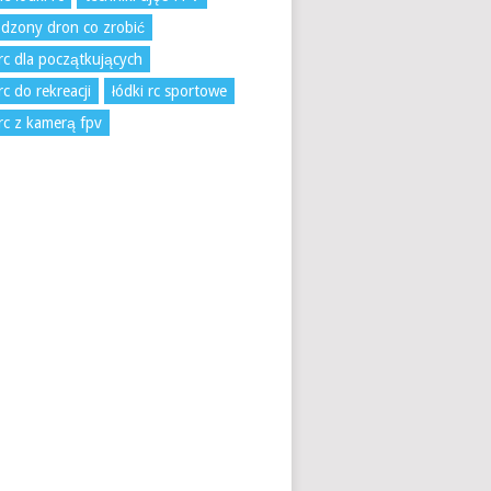
dzony dron co zrobić
 rc dla początkujących
rc do rekreacji
łódki rc sportowe
 rc z kamerą fpv