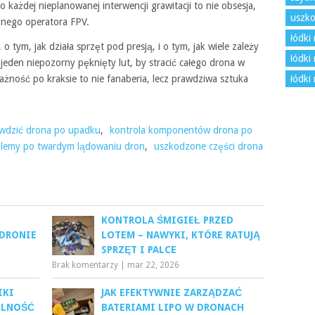
ażdej nieplanowanej interwencji grawitacji to nie obsesja,
uszko
nego operatora FPV.
łódki
 o tym, jak działa sprzęt pod presją, i o tym, jak wiele zależy
łódki 
jeden niepozorny pęknięty lut, by stracić całego drona w
ażność po kraksie to nie fanaberia, lecz prawdziwa sztuka
łódki
awdzić drona po upadku
,
kontrola komponentów drona po
lemy po twardym lądowaniu dron
,
uszkodzone części drona
KONTROLA ŚMIGIEŁ PRZED
DRONIE
LOTEM – NAWYKI, KTÓRE RATUJĄ
SPRZĘT I PALCE
Brak komentarzy
|
mar 22, 2026
IKI
JAK EFEKTYWNIE ZARZĄDZAĆ
ILNOŚĆ
BATERIAMI LIPO W DRONACH