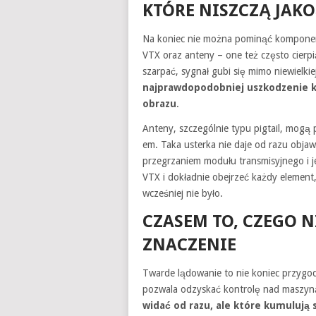
KTÓRE NISZCZĄ JAK
Na koniec nie można pominąć komponen
VTX oraz anteny – one też często cierp
szarpać, sygnał gubi się mimo niewielkiej
najprawdopodobniej uszkodzenie k
obrazu
.
Anteny, szczególnie typu pigtail, mogą
em. Taka usterka nie daje od razu obja
przegrzaniem modułu transmisyjnego i 
VTX i dokładnie obejrzeć każdy element
wcześniej nie było.
CZASEM TO, CZEGO N
ZNACZENIE
Twarde lądowanie to nie koniec przygod
pozwala odzyskać kontrolę nad maszy
widać od razu, ale które kumulują 