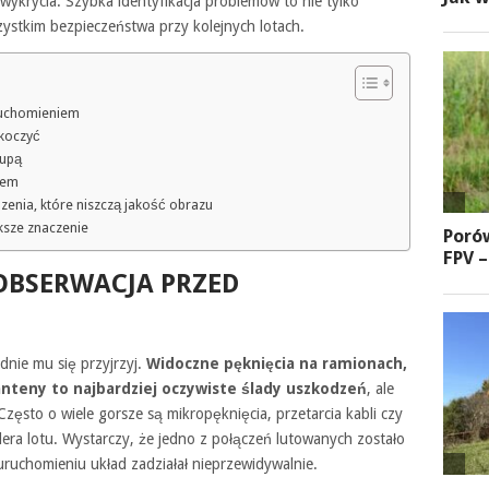
wykrycia. Szybka identyfikacja problemów to nie tylko
zystkim bezpieczeństwa przy kolejnych lotach.
ruchomieniem
skoczyć
lupą
iem
zenia, które niszczą jakość obrazu
ksze znaczenie
 OBSERWACJA PRZED
nie mu się przyjrzyj.
Widoczne pęknięcia na ramionach,
nteny to najbardziej oczywiste ślady uszkodzeń
, ale
Często o wiele gorsze są mikropęknięcia, przetarcia kabli czy
lera lotu. Wystarczy, że jedno z połączeń lutowanych zostało
uruchomieniu układ zadziałał nieprzewidywalnie.