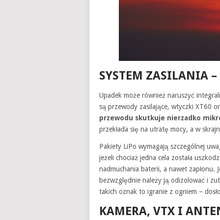
SYSTEM ZASILANIA –
Upadek może również naruszyć integraln
są przewody zasilające, wtyczki XT60 o
przewodu skutkuje nierzadko mikr
przekłada się na utratę mocy, a w skraj
Pakiety LiPo wymagają szczególnej uwa
jeżeli chociaż jedna cela została uszkod
nadmuchania baterii, a nawet zapłonu. Je
bezwzględnie należy ją odizolować i zu
takich oznak to igranie z ogniem – dosł
KAMERA, VTX I ANTE