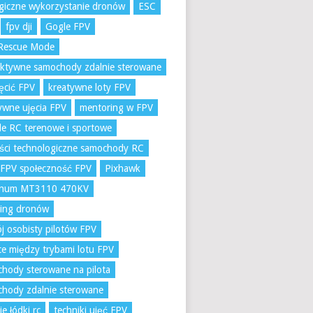
giczne wykorzystanie dronów
ESC
fpv dji
Gogle FPV
Rescue Mode
aktywne samochody zdalnie sterowane
ręcić FPV
kreatywne loty FPV
ywne ujęcia FPV
mentoring w FPV
e RC terenowe i sportowe
ci technologiczne samochody RC
 FPV społeczność FPV
Pixhawk
num MT3110 470KV
ling dronów
j osobisty pilotów FPV
ce między trybami lotu FPV
hody sterowane na pilota
hody zdalnie sterowane
ie łódki rc
techniki ujęć FPV