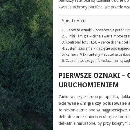
pierwszy rzut oka są czasami trudne do 
kwestia ochrony portfela, ale przede ws
Spis treści:
Pierwsze oznaki – obserwacja przed u
Silniki i śmigła – cicha awaria może za
Kontroler lotu i ESC – serce drona pod 
System zasilania – napięcie pod napięc
Kamera, VTX i anteny – subtelne uszkod
Czasem to, czego nie widać, ma najwię
PIERWSZE OZNAKI –
URUCHOMIENIEM
Zanim włączysz drona po upadku, dokład
oderwane śmigła czy poluzowane a
to niekoniecznie one są najgroźniejsze. 
delikatne przesunięcia w obrębie kontro
delikatnie naruszone, by przy kolejnym 