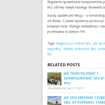
Regularne sprawdzanie komponentów po k
lecz zdrowy nawyk każdego doświadczo
Każdy upadek jest lekcją – o konstrukcji,
od detalu. Czasem wystarczy przeoczyć 
kolejnym locie. Dlatego dokładność i uw
przetrwania w świecie FPV.
Tags:
diagnoza po kraksie fpv
,
jak spr
wypadku
,
objawy uszkodzeń fpv
,
prob
fpv
RELATED POSTS
JAK ZAINSTALOWAĆ I
SKONFIGUROWAĆ GPS W 
FPV?
2 komentarze
|
wrz 7, 2025
JAK SKALIBROWAĆ CZUJN
IMU, BY POPRAWIĆ STAB