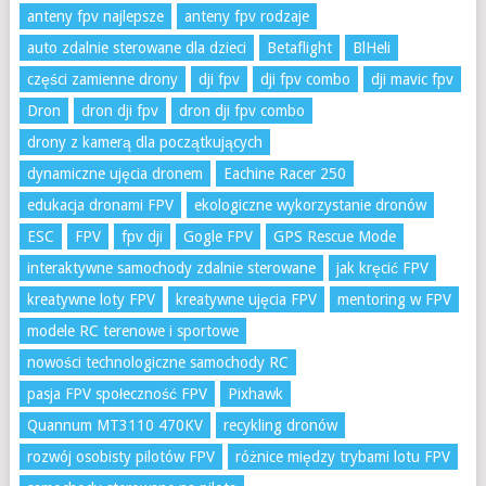
anteny fpv najlepsze
anteny fpv rodzaje
auto zdalnie sterowane dla dzieci
Betaflight
BlHeli
części zamienne drony
dji fpv
dji fpv combo
dji mavic fpv
Dron
dron dji fpv
dron dji fpv combo
drony z kamerą dla początkujących
dynamiczne ujęcia dronem
Eachine Racer 250
edukacja dronami FPV
ekologiczne wykorzystanie dronów
ESC
FPV
fpv dji
Gogle FPV
GPS Rescue Mode
interaktywne samochody zdalnie sterowane
jak kręcić FPV
kreatywne loty FPV
kreatywne ujęcia FPV
mentoring w FPV
modele RC terenowe i sportowe
nowości technologiczne samochody RC
pasja FPV społeczność FPV
Pixhawk
Quannum MT3110 470KV
recykling dronów
rozwój osobisty pilotów FPV
różnice między trybami lotu FPV