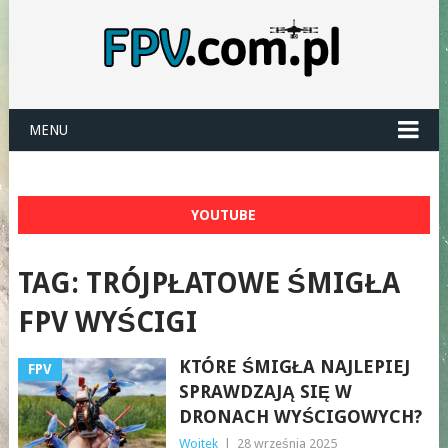
MENU
YOUTUBE
TAG:
TRÓJPŁATOWE ŚMIGŁA
FPV WYŚCIGI
KTÓRE ŚMIGŁA NAJLEPIEJ
FPV
SPRAWDZAJĄ SIĘ W
DRONACH WYŚCIGOWYCH?
Wojtek
|
28 września 2025