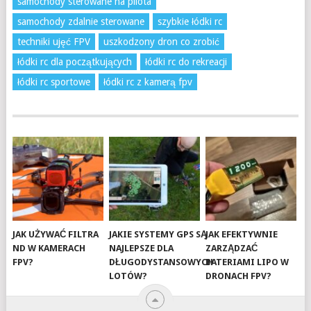
samochody sterowane na pilota
samochody zdalnie sterowane
szybkie łódki rc
techniki ujęć FPV
uszkodzony dron co zrobić
łódki rc dla początkujących
łódki rc do rekreacji
łódki rc sportowe
łódki rc z kamerą fpv
JAK UŻYWAĆ FILTRA
JAKIE SYSTEMY GPS SĄ
JAK EFEKTYWNIE
ND W KAMERACH
NAJLEPSZE DLA
ZARZĄDZAĆ
FPV?
DŁUGODYSTANSOWYCH
BATERIAMI LIPO W
LOTÓW?
DRONACH FPV?