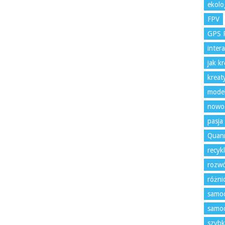
ekolo
FPV
GPS 
inter
jak k
kreat
model
nowoś
pasja
Quan
recyk
rozwó
różni
samoc
samoc
szybk