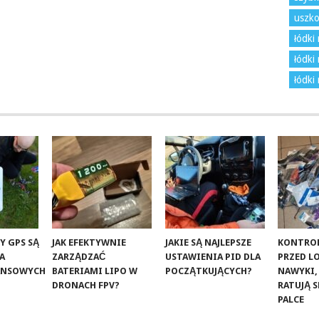
uszko
łódki
łódki 
łódki
Y GPS SĄ
JAK EFEKTYWNIE
JAKIE SĄ NAJLEPSZE
KONTROL
LA
ZARZĄDZAĆ
USTAWIENIA PID DLA
PRZED L
ANSOWYCH
BATERIAMI LIPO W
POCZĄTKUJĄCYCH?
NAWYKI,
DRONACH FPV?
RATUJĄ S
PALCE