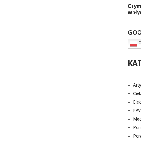
GOO
P
KA
Art
Cie
Elek
FPV
Mod
Pom
Por