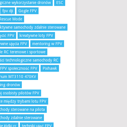
giczne wykorzystanie dronów
ESC
fpv dji
Gogle FPV
Rescue Mode
aktywne samochody zdalnie sterowane
ręcić FPV
kreatywne loty FPV
ywne ujęcia FPV
mentoring w FPV
e RC terenowe i sportowe
ci technologiczne samochody RC
 FPV społeczność FPV
Pixhawk
num MT3110 470KV
ling dronów
j osobisty pilotów FPV
ce między trybami lotu FPV
hody sterowane na pilota
hody zdalnie sterowane
ie łódki rc
techniki ujęć FPV