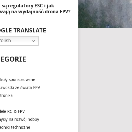
GLE TRANSLATE
olish
TEGORIE
ykuły sponsorowane
kawostki ze świata FPV
tronika
ele RC & FPV
ysły na rozwój hobby
adniki techniczne