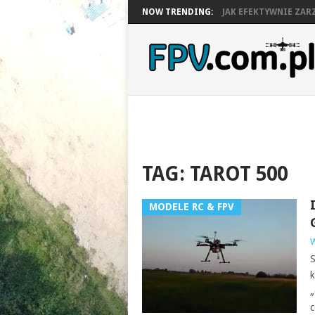
NOW TRENDING:
JAK EFEKTYWNIE ZARZ
TAG:
TAROT 500
MODELE RC & FPV
W
S
k
„
c