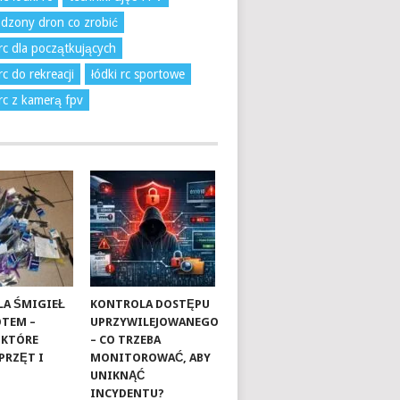
dzony dron co zrobić
 rc dla początkujących
rc do rekreacji
łódki rc sportowe
 rc z kamerą fpv
A ŚMIGIEŁ
KONTROLA DOSTĘPU
OTEM –
UPRZYWILEJOWANEGO
 KTÓRE
– CO TRZEBA
PRZĘT I
MONITOROWAĆ, ABY
UNIKNĄĆ
INCYDENTU?