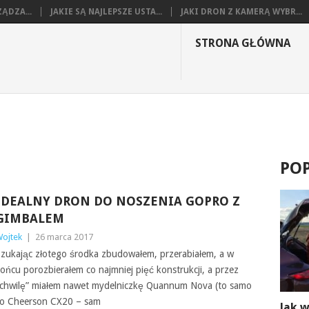
ĄDZA...
JAKIE SĄ NAJLEPSZE USTA...
JAKI DRON Z KAMERĄ WYBR...
STRONA GŁÓWNA
PO
IDEALNY DRON DO NOSZENIA GOPRO Z
GIMBALEM
ojtek
|
26 marca 2017
zukając złotego środka zbudowałem, przerabiałem, a w
ońcu porozbierałem co najmniej pięć konstrukcji, a przez
chwilę” miałem nawet mydelniczkę Quannum Nova (to samo
o Cheerson CX20 – sam