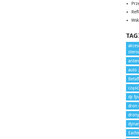
Prze
Refl
Wska
TAG
akces
ster
anten
auto 
Betaf
częśc
dji f
dron 
drony
dynam
Eachi