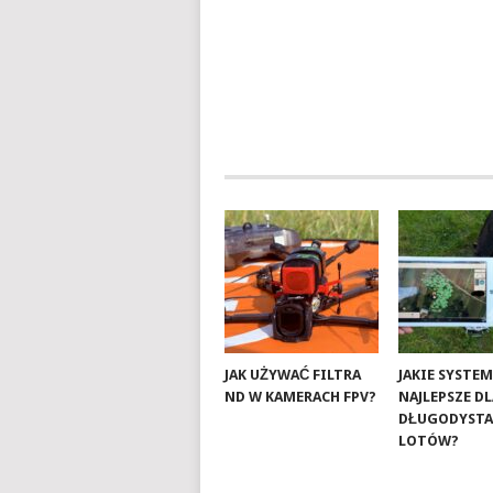
JAK UŻYWAĆ FILTRA
JAKIE SYSTEM
ND W KAMERACH FPV?
NAJLEPSZE D
DŁUGODYST
LOTÓW?