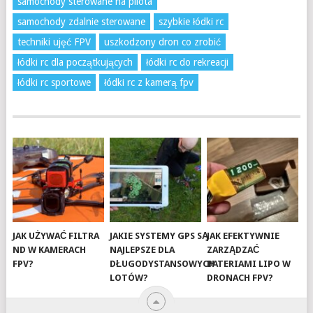
samochody sterowane na pilota
samochody zdalnie sterowane
szybkie łódki rc
techniki ujęć FPV
uszkodzony dron co zrobić
łódki rc dla początkujących
łódki rc do rekreacji
łódki rc sportowe
łódki rc z kamerą fpv
JAK UŻYWAĆ FILTRA
JAKIE SYSTEMY GPS SĄ
JAK EFEKTYWNIE
ND W KAMERACH
NAJLEPSZE DLA
ZARZĄDZAĆ
FPV?
DŁUGODYSTANSOWYCH
BATERIAMI LIPO W
LOTÓW?
DRONACH FPV?