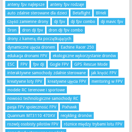
anteny fpv najlepsze
anteny fpv rodzaje
auto zdalnie sterowane dla dzieci
Betaflight
BlHeli
części zamienne drony
dji fpv
dji fpv combo
dji mavic fpv
Dron
dron dji fpv
dron dji fpv combo
drony z kamerą dla początkujących
dynamiczne ujęcia dronem
Eachine Racer 250
edukacja dronami FPV
ekologiczne wykorzystanie dronów
ESC
FPV
fpv dji
Gogle FPV
GPS Rescue Mode
interaktywne samochody zdalnie sterowane
jak kręcić FPV
kreatywne loty FPV
kreatywne ujęcia FPV
mentoring w FPV
modele RC terenowe i sportowe
nowości technologiczne samochody RC
pasja FPV społeczność FPV
Pixhawk
Quannum MT3110 470KV
recykling dronów
rozwój osobisty pilotów FPV
różnice między trybami lotu FPV