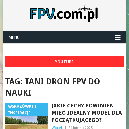
MENU
YOUTUBE
TAG:
TANI DRON FPV DO
NAUKI
JAKIE CECHY POWINIEN
WSKAZÓWKI I
MIEĆ IDEALNY MODEL DLA
INSPIRACJE
POCZĄTKUJĄCEGO?
Wojtek
|
24 lutego 2025