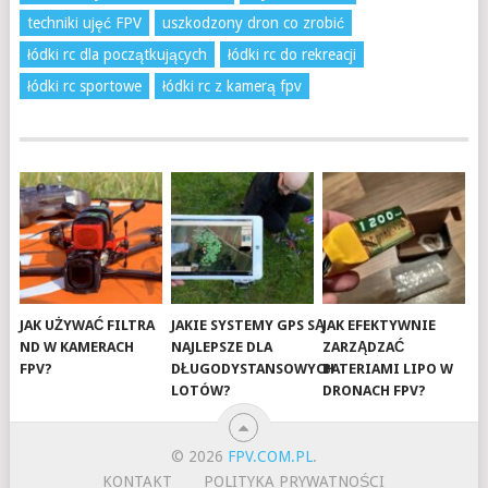
techniki ujęć FPV
uszkodzony dron co zrobić
łódki rc dla początkujących
łódki rc do rekreacji
łódki rc sportowe
łódki rc z kamerą fpv
JAK UŻYWAĆ FILTRA
JAKIE SYSTEMY GPS SĄ
JAK EFEKTYWNIE
ND W KAMERACH
NAJLEPSZE DLA
ZARZĄDZAĆ
FPV?
DŁUGODYSTANSOWYCH
BATERIAMI LIPO W
LOTÓW?
DRONACH FPV?
© 2026
FPV.COM.PL
.
KONTAKT
POLITYKA PRYWATNOŚCI