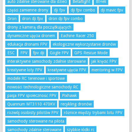
auto zdalnie sterowane dla dzieci
Betaflight
BlHeli
części zamienne drony
dji fpv
dji fpv combo
dji mavic fpv
Dron
dron dji fpv
dron dji fpv combo
drony z kamerą dla początkujących
dynamiczne ujęcia dronem
Eachine Racer 250
edukacja dronami FPV
ekologiczne wykorzystanie dronów
ESC
FPV
fpv dji
Gogle FPV
GPS Rescue Mode
interaktywne samochody zdalnie sterowane
jak kręcić FPV
kreatywne loty FPV
kreatywne ujęcia FPV
mentoring w FPV
modele RC terenowe i sportowe
nowości technologiczne samochody RC
pasja FPV społeczność FPV
Pixhawk
Quannum MT3110 470KV
recykling dronów
rozwój osobisty pilotów FPV
różnice między trybami lotu FPV
samochody sterowane na pilota
samochody zdalnie sterowane
szybkie łódki rc