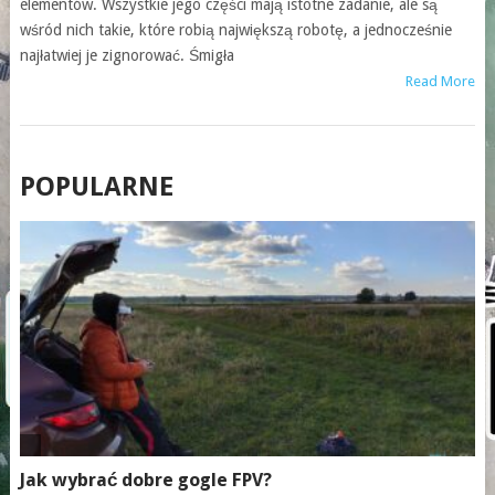
elementów. Wszystkie jego części mają istotne zadanie, ale są
wśród nich takie, które robią największą robotę, a jednocześnie
najłatwiej je zignorować. Śmigła
Read More
POSTS
POPULARNE
NAVIGATION