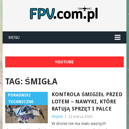
MENU
YOUTUBE
TAG:
ŚMIGŁA
KONTROLA ŚMIGIEŁ PRZED
PORADNIKI
LOTEM – NAWYKI, KTÓRE
TECHNICZNE
RATUJĄ SPRZĘT I PALCE
Wojtek
|
22 marca 2026
W dronie nie ma mało ważnych