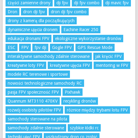
części zamienne drony
dji fpv
dji fpv combo
dji mavic fpv
Dron
dron dji fpv
dron dji fpv combo
drony z kamerą dla początkujących
dynamiczne ujęcia dronem
Eachine Racer 250
edukacja dronami FPV
ekologiczne wykorzystanie dronów
ESC
FPV
fpv dji
Gogle FPV
GPS Rescue Mode
interaktywne samochody zdalnie sterowane
jak kręcić FPV
kreatywne loty FPV
kreatywne ujęcia FPV
mentoring w FPV
modele RC terenowe i sportowe
nowości technologiczne samochody RC
pasja FPV społeczność FPV
Pixhawk
Quannum MT3110 470KV
recykling dronów
rozwój osobisty pilotów FPV
różnice między trybami lotu FPV
samochody sterowane na pilota
samochody zdalnie sterowane
szybkie łódki rc
techniki ujęć FPV
uszkodzony dron co zrobić