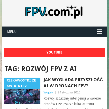
MENU
YOUTUBE
TAG:
ROZWÓJ FPV Z AI
JAK WYGLĄDA PRZYSZŁOŚĆ
CIEKAWOSTKI ZE
AI W DRONACH FPV?
ŚWIATA FPV
Wojtek
|
24 stycznia 2026
Rozwój sztucznej inteligencji w świecie
dronów FPV jeszcze kilka lat temu