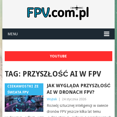
MENU
YOUTUBE
TAG:
PRZYSZŁOŚĆ AI W FPV
JAK WYGLĄDA PRZYSZŁOŚĆ
CIEKAWOSTKI ZE
AI W DRONACH FPV?
ŚWIATA FPV
Wojtek
|
24 stycznia 2026
Rozwój sztucznej inteligencji w świecie
dronów FPV jeszcze kilka lat temu