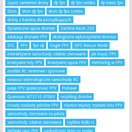
części zamienne drony
dji fpv
dji fpv combo
dji mavic fpv
Dron
dron dji fpv
dron dji fpv combo
drony z kamerą dla początkujących
dynamiczne ujęcia dronem
Eachine Racer 250
edukacja dronami FPV
ekologiczne wykorzystanie dronów
ESC
FPV
fpv dji
Gogle FPV
GPS Rescue Mode
interaktywne samochody zdalnie sterowane
jak kręcić FPV
kreatywne loty FPV
kreatywne ujęcia FPV
mentoring w FPV
modele RC terenowe i sportowe
nowości technologiczne samochody RC
pasja FPV społeczność FPV
Pixhawk
Quannum MT3110 470KV
recykling dronów
rozwój osobisty pilotów FPV
różnice między trybami lotu FPV
samochody sterowane na pilota
samochody zdalnie sterowane
szybkie łódki rc
techniki ujęć FPV
uszkodzony dron co zrobić