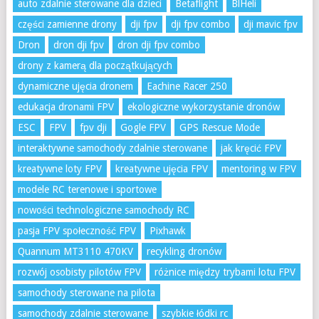
auto zdalnie sterowane dla dzieci
Betaflight
BlHeli
części zamienne drony
dji fpv
dji fpv combo
dji mavic fpv
Dron
dron dji fpv
dron dji fpv combo
drony z kamerą dla początkujących
dynamiczne ujęcia dronem
Eachine Racer 250
edukacja dronami FPV
ekologiczne wykorzystanie dronów
ESC
FPV
fpv dji
Gogle FPV
GPS Rescue Mode
interaktywne samochody zdalnie sterowane
jak kręcić FPV
kreatywne loty FPV
kreatywne ujęcia FPV
mentoring w FPV
modele RC terenowe i sportowe
nowości technologiczne samochody RC
pasja FPV społeczność FPV
Pixhawk
Quannum MT3110 470KV
recykling dronów
rozwój osobisty pilotów FPV
różnice między trybami lotu FPV
samochody sterowane na pilota
samochody zdalnie sterowane
szybkie łódki rc