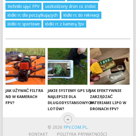
techniki ujęć FPV
uszkodzony dron co zrobić
łódki rc dla początkujących
łódki rc do rekreacji
łódki rc sportowe
łódki rc z kamerą fpv
JAK UŻYWAĆ FILTRA
JAKIE SYSTEMY GPS SĄ
JAK EFEKTYWNIE
ND W KAMERACH
NAJLEPSZE DLA
ZARZĄDZAĆ
FPV?
DŁUGODYSTANSOWYCH
BATERIAMI LIPO W
LOTÓW?
DRONACH FPV?
© 2026
FPV.COM.PL
.
KONTAKT
POLITYKA PRYWATNOŚCI