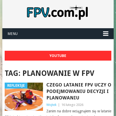
MENU
YOUTUBE
TAG:
PLANOWANIE W FPV
CZEGO LATANIE FPV UCZY O
REFLEKSJE
PODEJMOWANIU DECYZJI I
PLANOWANIU
Wojtek
|
16 lutego 2026
Zanim na dobre wciągnąłem się w latanie