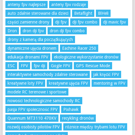
anteny fpv najlepsze
anteny fpv rodzaje
auto zdalnie sterowane dla dzieci
Betaflight
BlHeli
części zamienne drony
dji fpv
dji fpv combo
dji mavic fpv
Dron
dron dji fpv
dron dji fpv combo
drony z kamerą dla początkujących
dynamiczne ujęcia dronem
Eachine Racer 250
edukacja dronami FPV
ekologiczne wykorzystanie dronów
ESC
FPV
fpv dji
Gogle FPV
GPS Rescue Mode
interaktywne samochody zdalnie sterowane
jak kręcić FPV
kreatywne loty FPV
kreatywne ujęcia FPV
mentoring w FPV
modele RC terenowe i sportowe
nowości technologiczne samochody RC
pasja FPV społeczność FPV
Pixhawk
Quannum MT3110 470KV
recykling dronów
rozwój osobisty pilotów FPV
różnice między trybami lotu FPV