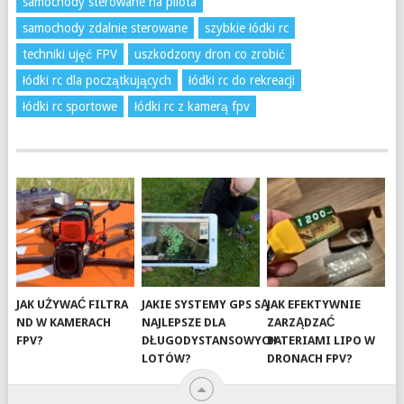
samochody sterowane na pilota
samochody zdalnie sterowane
szybkie łódki rc
techniki ujęć FPV
uszkodzony dron co zrobić
łódki rc dla początkujących
łódki rc do rekreacji
łódki rc sportowe
łódki rc z kamerą fpv
JAK UŻYWAĆ FILTRA
JAKIE SYSTEMY GPS SĄ
JAK EFEKTYWNIE
ND W KAMERACH
NAJLEPSZE DLA
ZARZĄDZAĆ
FPV?
DŁUGODYSTANSOWYCH
BATERIAMI LIPO W
LOTÓW?
DRONACH FPV?