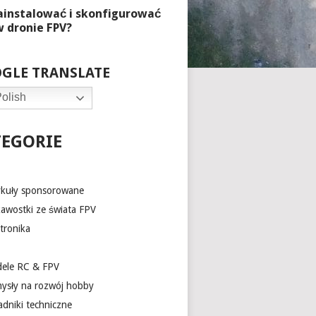
GLE TRANSLATE
olish
TEGORIE
ykuły sponsorowane
kawostki ze świata FPV
tronika
ele RC & FPV
ysły na rozwój hobby
adniki techniczne