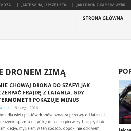
ĄDZA...
JAKIE SĄ NAJLEPSZE USTA...
JAKI DRON Z KAMERĄ WYBR...
STRONA GŁÓWNA
PO
E DRONEM ZIMĄ
NIE CHOWAJ DRONA DO SZAFY! JAK
CZERPAĆ FRAJDĘ Z LATANIA, GDY
TERMOMETR POKAZUJE MINUS
ojtek
|
9 lutego 2026
ima dla wielu pilotów dronów oznacza przerwę od latania i
dłożenie sprzętu na półkę do czasu pierwszych ciepłych dni.
am kiedyś myślałem w ten sposób, dopóki nie odkryłem,