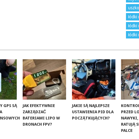
uszko
łódki
łódki 
łódki
Y GPS SĄ
JAK EFEKTYWNIE
JAKIE SĄ NAJLEPSZE
KONTROL
LA
ZARZĄDZAĆ
USTAWIENIA PID DLA
PRZED L
ANSOWYCH
BATERIAMI LIPO W
POCZĄTKUJĄCYCH?
NAWYKI,
DRONACH FPV?
RATUJĄ S
PALCE