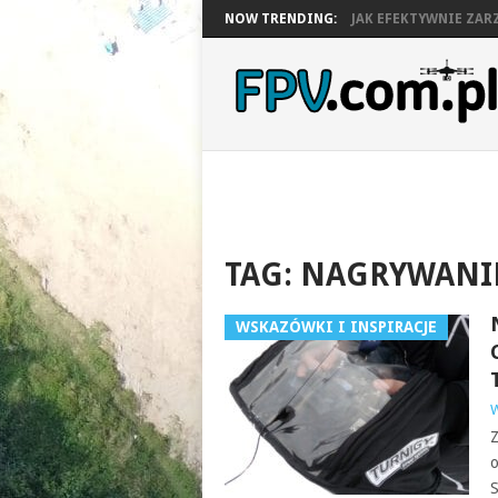
NOW TRENDING:
JAK EFEKTYWNIE ZARZ
TAG:
NAGRYWANI
WSKAZÓWKI I INSPIRACJE
W
Z
o
S