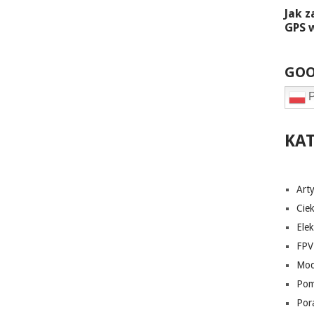
GOO
P
KA
Art
Cie
Elek
FPV
Mod
Pom
Por