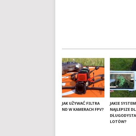
JAK UŻYWAĆ FILTRA
JAKIE SYSTEM
ND W KAMERACH FPV?
NAJLEPSZE D
DŁUGODYST
LOTÓW?