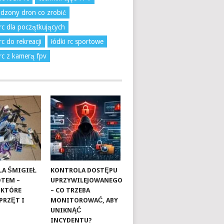
dzony dron co zrobić
 rc dla początkujących
rc do rekreacji
łódki rc sportowe
 rc z kamerą fpv
A ŚMIGIEŁ
KONTROLA DOSTĘPU
OTEM –
UPRZYWILEJOWANEGO
 KTÓRE
– CO TRZEBA
PRZĘT I
MONITOROWAĆ, ABY
UNIKNĄĆ
INCYDENTU?