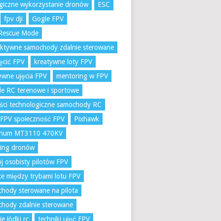
giczne wykorzystanie dronów
ESC
fpv dji
Gogle FPV
Rescue Mode
aktywne samochody zdalnie sterowane
ręcić FPV
kreatywne loty FPV
ywne ujęcia FPV
mentoring w FPV
e RC terenowe i sportowe
ci technologiczne samochody RC
 FPV społeczność FPV
Pixhawk
num MT3110 470KV
ling dronów
j osobisty pilotów FPV
ce między trybami lotu FPV
hody sterowane na pilota
hody zdalnie sterowane
ie łódki rc
techniki ujęć FPV