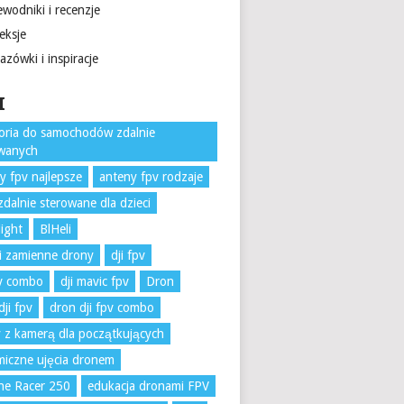
wodniki i recenzje
eksje
zówki i inspiracje
I
oria do samochodów zdalnie
owanych
y fpv najlepsze
anteny fpv rodzaje
zdalnie sterowane dla dzieci
light
BlHeli
i zamienne drony
dji fpv
pv combo
dji mavic fpv
Dron
dji fpv
dron dji fpv combo
 z kamerą dla początkujących
iczne ujęcia dronem
ne Racer 250
edukacja dronami FPV