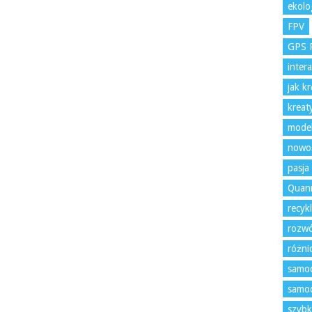
ekolo
FPV
GPS 
inter
jak k
kreat
model
nowoś
pasja
Quan
recyk
rozwó
różni
samoc
samoc
szybk