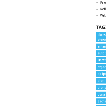
Prze
Refl
Wska
TAG
akces
ster
anten
auto 
Betaf
częśc
dji f
dron 
drony
dynam
Eachi