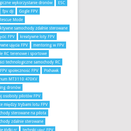
giczne wykorzystanie dronów
ESC
fpv dji
Gogle FPV
Rescue Mode
aktywne samochody zdalnie sterowane
ręcić FPV
kreatywne loty FPV
ywne ujęcia FPV
mentoring w FPV
e RC terenowe i sportowe
ci technologiczne samochody RC
 FPV społeczność FPV
Pixhawk
num MT3110 470KV
ling dronów
j osobisty pilotów FPV
ce między trybami lotu FPV
hody sterowane na pilota
hody zdalnie sterowane
ie łódki rc
techniki ujęć FPV