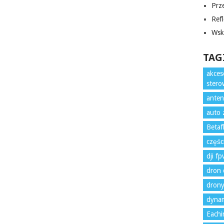
Prze
Refl
Wska
TAG
akces
ster
anten
auto 
Betaf
częśc
dji f
dron 
drony
dynam
Eachi