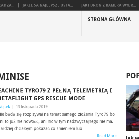
ĄDZA...
JAKIE SĄ NAJLEPSZE USTA...
JAKI DRON Z KAMERĄ WYBR...
STRONA GŁÓWNA
PO
MINISE
EACHINE TYRO79 Z PEŁNĄ TELEMETRIĄ I
BETAFLIGHT GPS RESCUE MODE
ojtek
|
13 listopada 2019
ie będę się rozpisywał na temat samego złożenia Tyro79 bo
ni to już nie nowość, ani nic w tym nadzwyczajnego nie ma.
ardziej chciałbym pokazać co zmieniłem lub
Read More