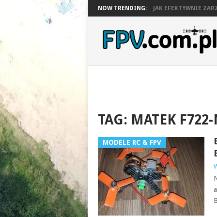
NOW TRENDING:
JAK EFEKTYWNIE ZARZ
TAG:
MATEK F722-
MODELE RC & FPV
W
N
a
B