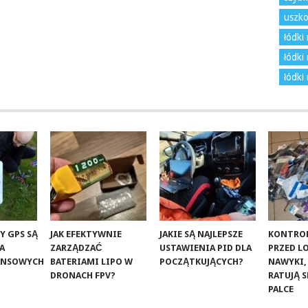
uszko
łódki
łódki 
łódki
Y GPS SĄ
JAK EFEKTYWNIE
JAKIE SĄ NAJLEPSZE
KONTROL
LA
ZARZĄDZAĆ
USTAWIENIA PID DLA
PRZED L
ANSOWYCH
BATERIAMI LIPO W
POCZĄTKUJĄCYCH?
NAWYKI,
DRONACH FPV?
RATUJĄ S
PALCE