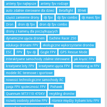
anteny fpv najlepsze
anteny fpv rodzaje
auto zdalnie sterowane dla dzieci
Betaflight
BlHeli
części zamienne drony
dji fpv
dji fpv combo
dji mavic fpv
Dron
dron dji fpv
dron dji fpv combo
drony z kamerą dla początkujących
dynamiczne ujęcia dronem
Eachine Racer 250
edukacja dronami FPV
ekologiczne wykorzystanie dronów
ESC
FPV
fpv dji
Gogle FPV
GPS Rescue Mode
interaktywne samochody zdalnie sterowane
jak kręcić FPV
kreatywne loty FPV
kreatywne ujęcia FPV
mentoring w FPV
modele RC terenowe i sportowe
nowości technologiczne samochody RC
pasja FPV społeczność FPV
Pixhawk
Quannum MT3110 470KV
recykling dronów
rozwój osobisty pilotów FPV
różnice między trybami lotu FPV