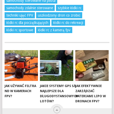
samochody sterowane na pilota
samochody zdalnie sterowane
szybkie łódki rc
techniki ujęć FPV
uszkodzony dron co zrobić
łódki rc dla początkujących
łódki rc do rekreacji
łódki rc sportowe
łódki rc z kamerą fpv
JAK UŻYWAĆ FILTRA
JAKIE SYSTEMY GPS SĄ
JAK EFEKTYWNIE
ND W KAMERACH
NAJLEPSZE DLA
ZARZĄDZAĆ
FPV?
DŁUGODYSTANSOWYCH
BATERIAMI LIPO W
LOTÓW?
DRONACH FPV?