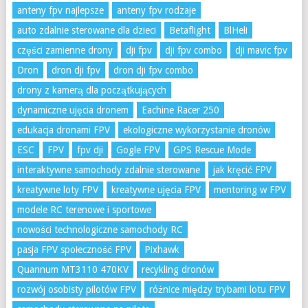
anteny fpv najlepsze
anteny fpv rodzaje
auto zdalnie sterowane dla dzieci
Betaflight
BlHeli
części zamienne drony
dji fpv
dji fpv combo
dji mavic fpv
Dron
dron dji fpv
dron dji fpv combo
drony z kamerą dla początkujących
dynamiczne ujęcia dronem
Eachine Racer 250
edukacja dronami FPV
ekologiczne wykorzystanie dronów
ESC
FPV
fpv dji
Gogle FPV
GPS Rescue Mode
interaktywne samochody zdalnie sterowane
jak kręcić FPV
kreatywne loty FPV
kreatywne ujęcia FPV
mentoring w FPV
modele RC terenowe i sportowe
nowości technologiczne samochody RC
pasja FPV społeczność FPV
Pixhawk
Quannum MT3110 470KV
recykling dronów
rozwój osobisty pilotów FPV
różnice między trybami lotu FPV