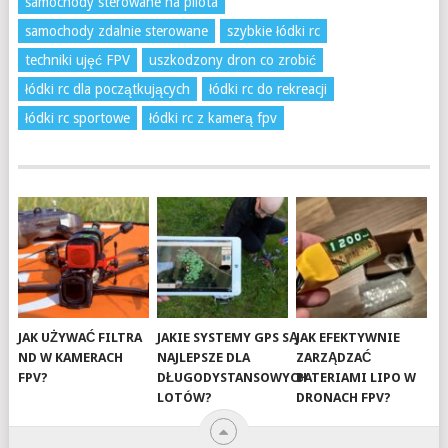
samochody sterowane na pilota
samochody zdalnie sterowane
szybkie łódki rc
techniki ujęć FPV
uszkodzony dron co zrobić
łódki rc dla początkujących
łódki rc do rekreacji
łódki rc sportowe
łódki rc z kamerą fpv
JAK UŻYWAĆ FILTRA
JAKIE SYSTEMY GPS SĄ
JAK EFEKTYWNIE
ND W KAMERACH
NAJLEPSZE DLA
ZARZĄDZAĆ
FPV?
DŁUGODYSTANSOWYCH
BATERIAMI LIPO W
LOTÓW?
DRONACH FPV?