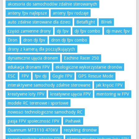
akcesoria do samochodów zdalnie sterowanych
anteny fpv najlepsze
anteny fpv rodzaje
auto zdalnie sterowane dla dzieci
Betaflight
BlHeli
części zamienne drony
dji fpv
dji fpv combo
dji mavic fpv
Dron
dron dji fpv
dron dji fpv combo
drony z kamerą dla początkujących
dynamiczne ujęcia dronem
Eachine Racer 250
edukacja dronami FPV
ekologiczne wykorzystanie dronów
ESC
FPV
fpv dji
Gogle FPV
GPS Rescue Mode
interaktywne samochody zdalnie sterowane
jak kręcić FPV
kreatywne loty FPV
kreatywne ujęcia FPV
mentoring w FPV
modele RC terenowe i sportowe
nowości technologiczne samochody RC
pasja FPV społeczność FPV
Pixhawk
Quannum MT3110 470KV
recykling dronów