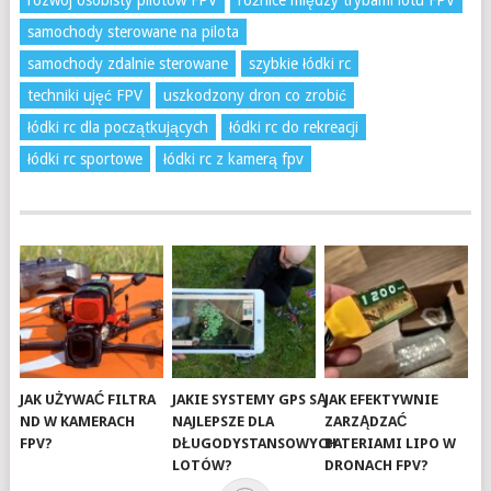
rozwój osobisty pilotów FPV
różnice między trybami lotu FPV
samochody sterowane na pilota
samochody zdalnie sterowane
szybkie łódki rc
techniki ujęć FPV
uszkodzony dron co zrobić
łódki rc dla początkujących
łódki rc do rekreacji
łódki rc sportowe
łódki rc z kamerą fpv
JAK UŻYWAĆ FILTRA
JAKIE SYSTEMY GPS SĄ
JAK EFEKTYWNIE
ND W KAMERACH
NAJLEPSZE DLA
ZARZĄDZAĆ
FPV?
DŁUGODYSTANSOWYCH
BATERIAMI LIPO W
LOTÓW?
DRONACH FPV?