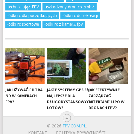
techniki ujęć FPV
uszkodzony dron co zrobić
łódki rc dla początkujących
łódki rc do rekreacji
łódki rc sportowe
łódki rc z kamerą fpv
JAK UŻYWAĆ FILTRA
JAKIE SYSTEMY GPS SĄ
JAK EFEKTYWNIE
ND W KAMERACH
NAJLEPSZE DLA
ZARZĄDZAĆ
FPV?
DŁUGODYSTANSOWYCH
BATERIAMI LIPO W
LOTÓW?
DRONACH FPV?
© 2026
FPV.COM.PL
.
KONTAKT
POLITYKA PRYWATNOŚCI