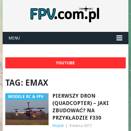
MENU
YOUTUBE
TAG:
EMAX
PIERWSZY DRON
MODELE RC & FPV
(QUADCOPTER) – JAKI
ZBUDOWAĆ? NA
PRZYKŁADZIE F330
Wojtek
|
9 marca 2017