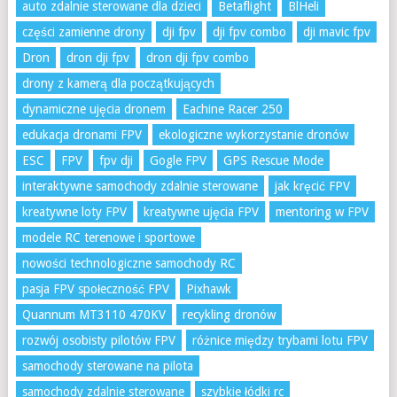
auto zdalnie sterowane dla dzieci
Betaflight
BlHeli
części zamienne drony
dji fpv
dji fpv combo
dji mavic fpv
Dron
dron dji fpv
dron dji fpv combo
drony z kamerą dla początkujących
dynamiczne ujęcia dronem
Eachine Racer 250
edukacja dronami FPV
ekologiczne wykorzystanie dronów
ESC
FPV
fpv dji
Gogle FPV
GPS Rescue Mode
interaktywne samochody zdalnie sterowane
jak kręcić FPV
kreatywne loty FPV
kreatywne ujęcia FPV
mentoring w FPV
modele RC terenowe i sportowe
nowości technologiczne samochody RC
pasja FPV społeczność FPV
Pixhawk
Quannum MT3110 470KV
recykling dronów
rozwój osobisty pilotów FPV
różnice między trybami lotu FPV
samochody sterowane na pilota
samochody zdalnie sterowane
szybkie łódki rc