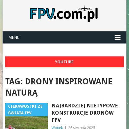
MENU
YOUTUBE
TAG:
DRONY INSPIROWANE
NATURĄ
NAJBARDZIEJ NIETYPOWE
CIEKAWOSTKI ZE
KONSTRUKCJE DRONÓW
ŚWIATA FPV
FPV
Wojtek
|
26 stycznia 2025