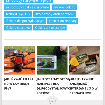
samochody sterowane na pilota
samochody zdalnie sterowane
szybkie łódki rc
techniki ujęć FPV
uszkodzony dron co zrobić
łódki rc dla początkujących
łódki rc do rekreacji
łódki rc sportowe
łódki rc z kamerą fpv
JAK UŻYWAĆ FILTRA
JAKIE SYSTEMY GPS SĄ
JAK EFEKTYWNIE
ND W KAMERACH
NAJLEPSZE DLA
ZARZĄDZAĆ
FPV?
DŁUGODYSTANSOWYCH
BATERIAMI LIPO W
LOTÓW?
DRONACH FPV?