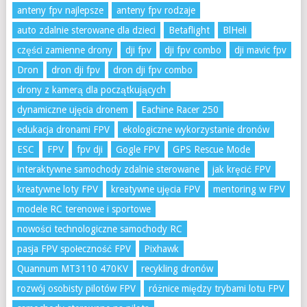
anteny fpv najlepsze
anteny fpv rodzaje
auto zdalnie sterowane dla dzieci
Betaflight
BlHeli
części zamienne drony
dji fpv
dji fpv combo
dji mavic fpv
Dron
dron dji fpv
dron dji fpv combo
drony z kamerą dla początkujących
dynamiczne ujęcia dronem
Eachine Racer 250
edukacja dronami FPV
ekologiczne wykorzystanie dronów
ESC
FPV
fpv dji
Gogle FPV
GPS Rescue Mode
interaktywne samochody zdalnie sterowane
jak kręcić FPV
kreatywne loty FPV
kreatywne ujęcia FPV
mentoring w FPV
modele RC terenowe i sportowe
nowości technologiczne samochody RC
pasja FPV społeczność FPV
Pixhawk
Quannum MT3110 470KV
recykling dronów
rozwój osobisty pilotów FPV
różnice między trybami lotu FPV