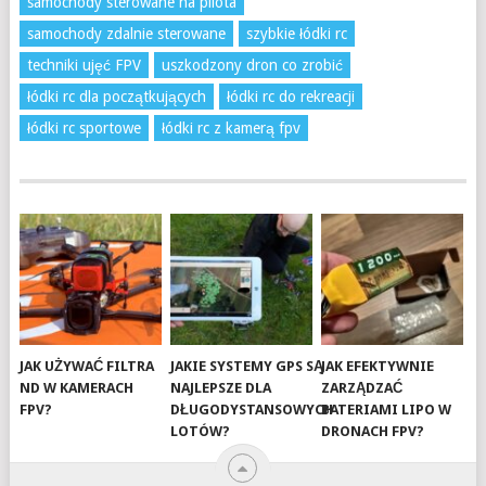
samochody sterowane na pilota
samochody zdalnie sterowane
szybkie łódki rc
techniki ujęć FPV
uszkodzony dron co zrobić
łódki rc dla początkujących
łódki rc do rekreacji
łódki rc sportowe
łódki rc z kamerą fpv
JAK UŻYWAĆ FILTRA
JAKIE SYSTEMY GPS SĄ
JAK EFEKTYWNIE
ND W KAMERACH
NAJLEPSZE DLA
ZARZĄDZAĆ
FPV?
DŁUGODYSTANSOWYCH
BATERIAMI LIPO W
LOTÓW?
DRONACH FPV?