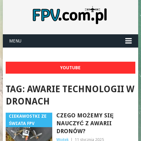
MENU
YOUTUBE
TAG:
AWARIE TECHNOLOGII W
DRONACH
CZEGO MOŻEMY SIĘ
CIEKAWOSTKI ZE
NAUCZYĆ Z AWARII
ŚWIATA FPV
DRONÓW?
Wojtek
|
11 stycznia 2025