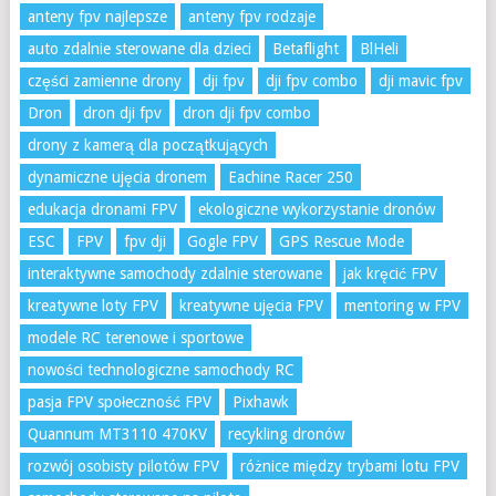
anteny fpv najlepsze
anteny fpv rodzaje
auto zdalnie sterowane dla dzieci
Betaflight
BlHeli
części zamienne drony
dji fpv
dji fpv combo
dji mavic fpv
Dron
dron dji fpv
dron dji fpv combo
drony z kamerą dla początkujących
dynamiczne ujęcia dronem
Eachine Racer 250
edukacja dronami FPV
ekologiczne wykorzystanie dronów
ESC
FPV
fpv dji
Gogle FPV
GPS Rescue Mode
interaktywne samochody zdalnie sterowane
jak kręcić FPV
kreatywne loty FPV
kreatywne ujęcia FPV
mentoring w FPV
modele RC terenowe i sportowe
nowości technologiczne samochody RC
pasja FPV społeczność FPV
Pixhawk
Quannum MT3110 470KV
recykling dronów
rozwój osobisty pilotów FPV
różnice między trybami lotu FPV